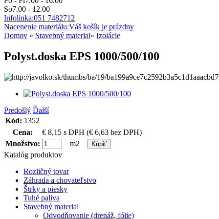
Po - Pi
7.00 - 16.00
So
7.00 - 12.00
Infolinka:
051 7482712
Nacenenie materiálu:
Váš košík je prázdny
Domov
»
Stavebný material
»
Izolácie
Polyst.doska EPS 1000/500/100
Predošlý
Ďalší
Kód:
1352
Cena:
€ 8,15
s DPH
(€ 6,63 bez DPH
)
Množstvo:
m2
Katalóg produktov
Rozličný tovar
Záhrada a chovateľstvo
Štrky a piesky
Tuhé paliva
Stavebný material
Odvodňovanie (drenáž, fólie)