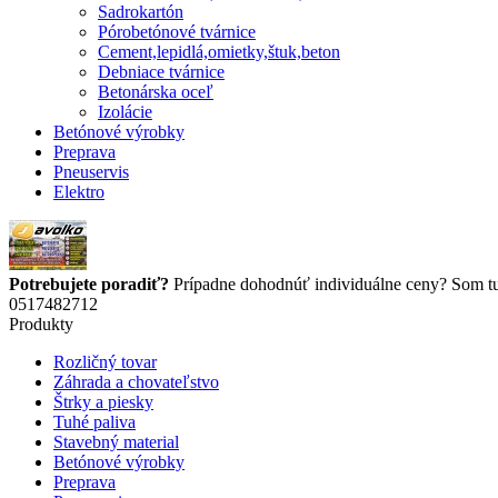
Sadrokartón
Pórobetónové tvárnice
Cement,lepidlá,omietky,štuk,beton
Debniace tvárnice
Betonárska oceľ
Izolácie
Betónové výrobky
Preprava
Pneuservis
Elektro
Potrebujete poradiť?
Prípadne dohodnúť individuálne ceny? Som tu 
0517482712
Produkty
Rozličný tovar
Záhrada a chovateľstvo
Štrky a piesky
Tuhé paliva
Stavebný material
Betónové výrobky
Preprava