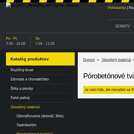
Prihlásenie
|
Reg
DOMOV
Po - Pi
So
7.00 - 16.00
7.00 - 12.00
Katalóg produktov
Domov
»
Stavebný material
Rozličný tovar
Pórobetónové tv
Záhrada a chovateľstvo
Štrky a piesky
Je nám ľúto, ale nenašiel sa ž
Tuhé paliva
Stavebný material
Odvodňovanie (drenáž, fólie)
Sadrokartón