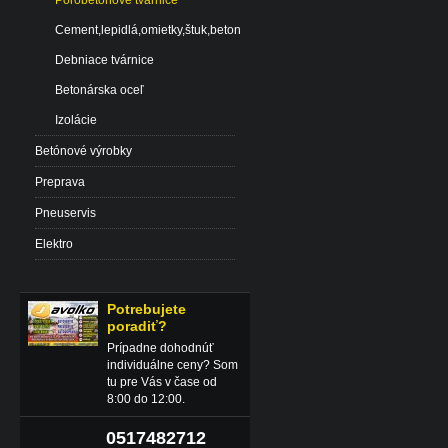
Pórobetónové tvárnice
Cement,lepidlá,omietky,štuk,beton
Debniace tvárnice
Betonárska oceľ
Izolácie
Betónové výrobky
Preprava
Pneuservis
Elektro
Potrebujete
poradiť?
Prípadne dohodnúť
individuálne ceny? Som
tu pre Vás v čase od
8:00 do 12:00.
0517482712