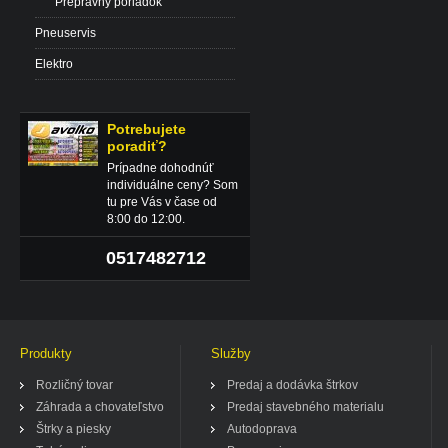
Prepravný poriadok
Pneuservis
Elektro
Potrebujete
poradiť?
Prípadne dohodnúť
individuálne ceny? Som
tu pre Vás v čase od
8:00 do 12:00.
0517482712
Produkty
Služby
Rozličný tovar
Predaj a dodávka štrkov
Záhrada a chovateľstvo
Predaj stavebného materialu
Štrky a piesky
Autodoprava