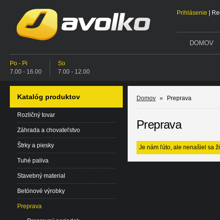
Prihlásenie
|
Reg
DOMOV
Po - Pi
So
7.00 - 16.00
7.00 - 12.00
Katalóg produktov
Domov
»
Preprava
Rozličný tovar
Preprava
Záhrada a chovateľstvo
Štrky a piesky
Je nám ľúto, ale nenašiel sa ž
Tuhé paliva
Stavebný material
Betónové výrobky
Preprava