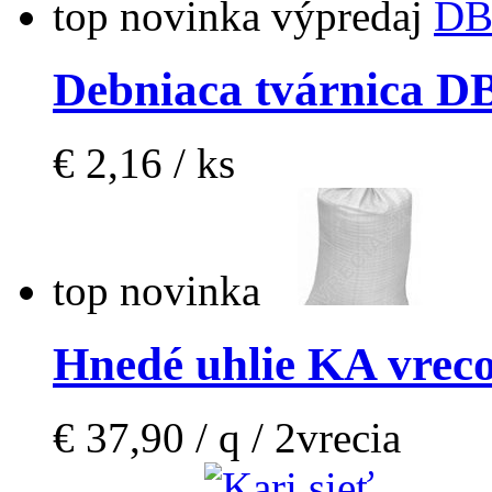
top
novinka
výpredaj
Debniaca tvárnica D
€ 2,16 / ks
top
novinka
Hnedé uhlie KA vrec
€ 37,90 / q / 2vrecia