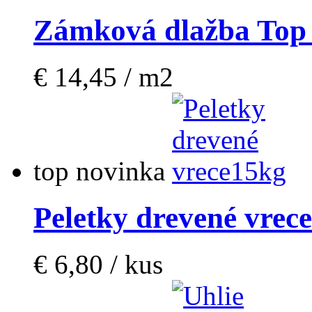
Zámková dlažba Top
€ 14,45 / m2
top
novinka
Peletky drevené vrec
€ 6,80 / kus