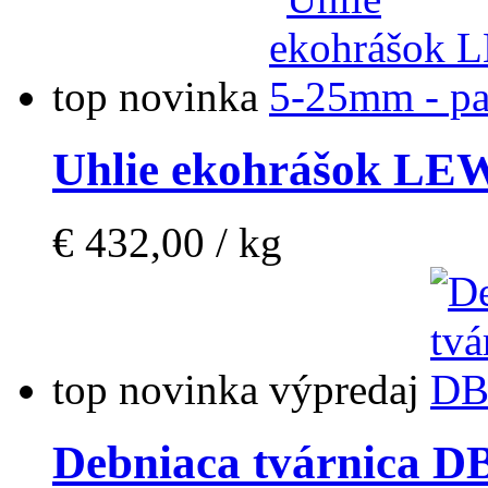
top
novinka
Uhlie ekohrášok LEW
€ 432,00 / kg
top
novinka
výpredaj
Debniaca tvárnica D