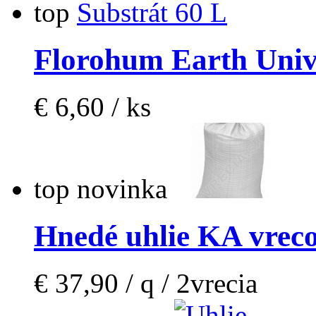
top
Florohum Earth Unive
€ 6,60 / ks
top
novinka
Hnedé uhlie KA vrec
€ 37,90 / q / 2vrecia