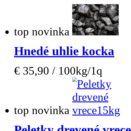
top
novinka
Hnedé uhlie kocka
€ 35,90 / 100kg/1q
top
novinka
Peletky drevené vrec