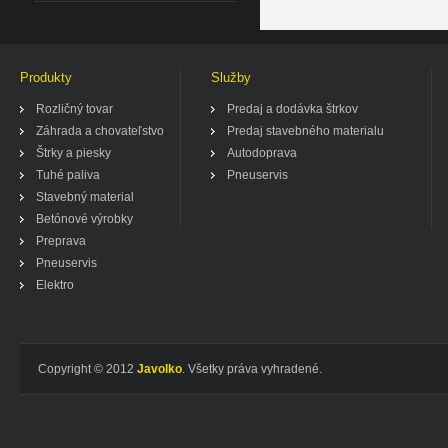
Produkty
Služby
Rozličný tovar
Predaj a dodávka štrkov
Záhrada a chovateľstvo
Predaj stavebného materialu
Štrky a piesky
Autodoprava
Tuhé paliva
Pneuservis
Stavebný material
Betónové výrobky
Preprava
Pneuservis
Elektro
Copyright © 2012
Javolko
. Všetky práva vyhradené.