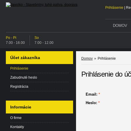
Prihlásenie
|
Reg
DOMOV
Po - Pi
So
7.00 - 16.00
7.00 - 12.00
Účet zákazníka
Domov
»
Prihlásenie
Prihlásenie
Prihlásenie do úč
Zabudnuté heslo
Registrácia
Email:
*
Heslo:
*
Informácie
O firme
Kontakty