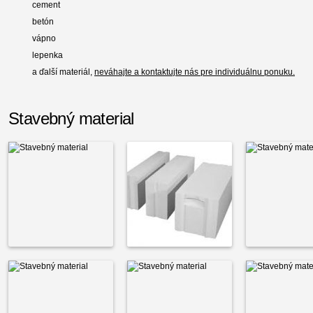
cement
betón
vápno
lepenka
a ďalší materiál,
neváhajte a kontaktujte nás pre individuálnu ponuku.
Stavebný material