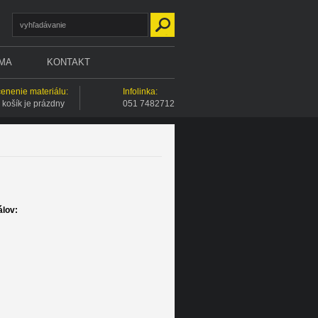
RMA
KONTAKT
enenie materiálu:
Infolinka:
 košík je prázdny
051 7482712
álov: