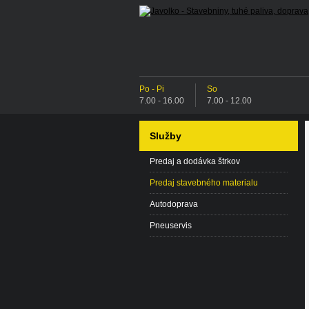
Po - Pi
So
7.00 - 16.00
7.00 - 12.00
Služby
Predaj a dodávka štrkov
Predaj stavebného materialu
Autodoprava
Pneuservis