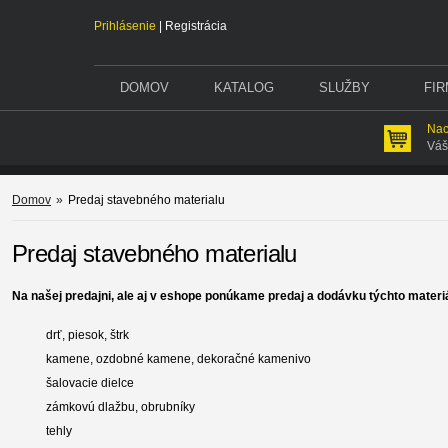
Prihlásenie
|
Registrácia
DOMOV
KATALOG
SLUŽBY
FI
Nac
Váš
Domov
»
Predaj stavebného materialu
Predaj stavebného materialu
Na našej predajni, ale aj v eshope ponúkame predaj a dodávku týchto materi
drť, piesok, štrk
kamene, ozdobné kamene, dekoračné kamenivo
šalovacie dielce
zámkovú dlažbu, obrubníky
tehly