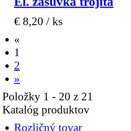
El. zasuvka trojitá
€ 8,20 / ks
«
1
2
»
Položky 1 - 20 z 21
Katalóg produktov
Rozličný tovar