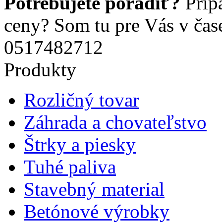
Potrebujete poradiť?
Príp
ceny? Som tu pre Vás v čas
0517482712
Produkty
Rozličný tovar
Záhrada a chovateľstvo
Štrky a piesky
Tuhé paliva
Stavebný material
Betónové výrobky