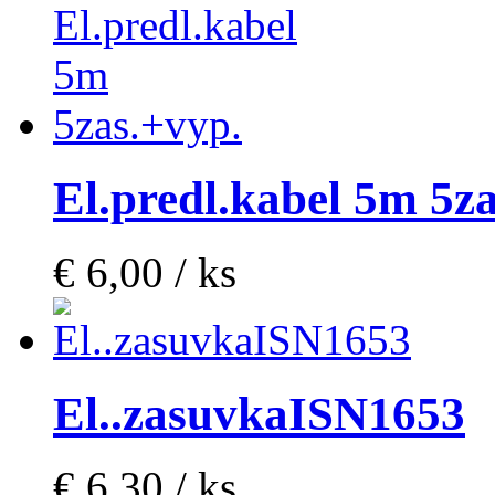
El.predl.kabel 5m 5z
€ 6,00 / ks
El..zasuvkaISN1653
€ 6,30 / ks